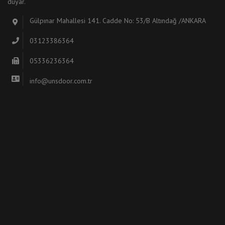
duyar.
Gülpınar Mahallesi 141. Cadde No: 53/B Altındağ /ANKARA
03123386364
05336236364
info@unsdoor.com.tr