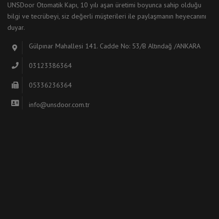
UNSDoor Otomatik Kapı, 10 yılı aşan üretimi boyunca sahip olduğu
bilgi ve tecrübeyi, siz değerli müşterileri ile paylaşmanın heyecanını
duyar.
Gülpınar Mahallesi 141. Cadde No: 53/B Altındağ /ANKARA
03123386364
05336236364
info@unsdoor.com.tr